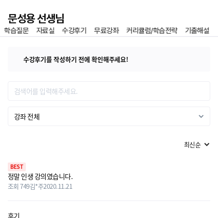
이전
문성용 선생님
학습질문
자료실
수강후기
무료강좌
커리큘럼/학습전략
기출해설
홈
즐겨찾기
수강후기를 작성하기 전에 확인해주세요!
수강평 리스트
강좌 전체
BEST
정말 인생 강의였습니다.
조회 749
김*주
2020.11.21
후기