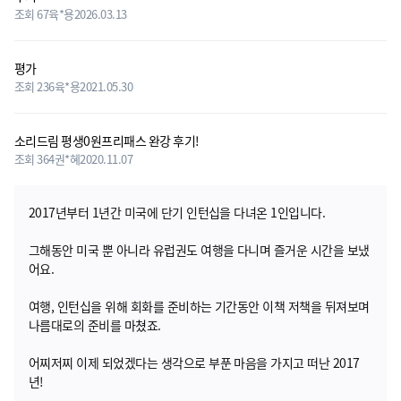
조회 67
육*용
2026.03.13
평가
조회 236
육*용
2021.05.30
소리드림 평생0원프리패스 완강 후기!
조회 364
권*혜
2020.11.07
2017년부터 1년간 미국에 단기 인턴십을 다녀온 1인입니다.
그해동안 미국 뿐 아니라 유럽권도 여행을 다니며 즐거운 시간을 보냈
어요.
여행, 인턴십을 위해 회화를 준비하는 기간동안 이책 저책을 뒤져보며
나름대로의 준비를 마쳤죠.
어찌저찌 이제 되었겠다는 생각으로 부푼 마음을 가지고 떠난 2017
년!