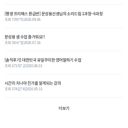
[평생 프리패스 환급반] 문성용선생님의 소리드림 1과정~6과정
조회 72
박*미
2020.09.06
문성용 샘 수업 즐거워요!!
조회 30
서*정
2020.07.16
[솔직후기] 대한민국 유일무이한 영어말하기 수업
조회 671
최*규
2020.06.01
시간이 지나야 진가를 알게되는 강의
조회 374
김*희
2020.05.31
더보기