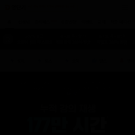
Hot
H
홈
선생님
프리패스
수강신청
이벤트
교재
적중 에디션
100% 환급!
응시료 즉시할인!
응시료 즉시할인!
토린이 첫토익 스타트
적중토익 300% 환급
지텔프 100% 환급
텝스
영어
토익
토스
오픽