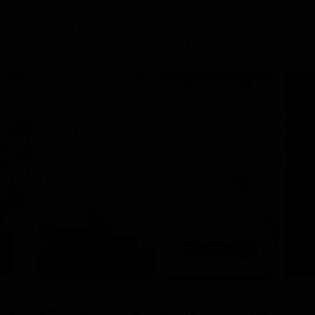
급할 때 써먹는
토익정답 촉↑을 세우는
쉿! 나
킬◀ 6
▶토익 비밀찍기 스킬◀ 6
◈2026 최신 토익문제◈
"20년