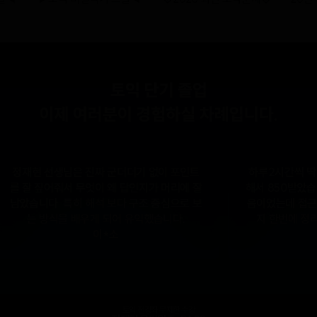
7탄!
정재현 선생님은 진짜 군더더기 없이 포인트
하루2시간씩 딱 한
를 잘 짚어줘서 무엇이 왜 답인지가 머리에 잘
해서 850받았습니다
남았습니다. 특히 해석 보다 구조 중심으로 보
음이었는데 접근법부
는 방식을 배우게 되어 유익했습니다.
지 한번에 정리해
이*소
토익 전강좌 무제한 수강