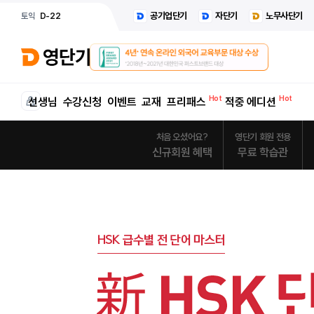
공기업단기
자단기
노무사단기
토익
D-22
선생님
수강신청
이벤트
교재
프리패스
적중 에디션
처음 오셨어요?
영단기 회원 전용
신규회원 혜택
무료 학습관