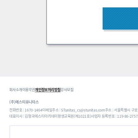
회사소개
이용약관
개인정보처리방침
강사모집
(주)에스티유니타스
전화번호 : 1670-1464
이메일주소 : STunitas_cs@stunitas.com
주소 : 서울특별시 구로
대표이사 : 김형국
에스티아카데미평생교육원(제1021호)
사업자 등록번호 : 119-86-2757