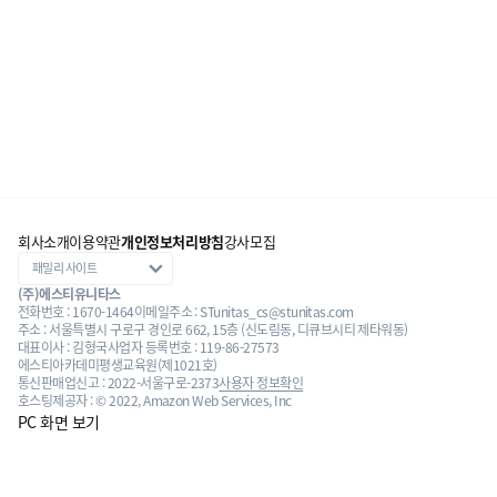
회사소개
이용약관
개인정보처리방침
강사모집
(주)에스티유니타스
전화번호 : 1670-1464
이메일주소 : STunitas_cs@stunitas.com
주소 : 서울특별시 구로구 경인로 662, 15층 (신도림동, 디큐브시티 제타워동)
대표이사 : 김형국
사업자 등록번호 : 119-86-27573
에스티아카데미평생교육원(제1021호)
통신판매업신고 : 2022-서울구로-2373
사용자 정보확인
호스팅제공자 : © 2022, Amazon Web Services, Inc
PC 화면 보기