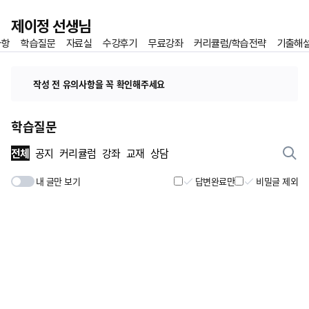
이전
제이정 선생님
사항
학습질문
자료실
수강후기
무료강좌
커리큘럼/학습전략
기출해
홈
즐겨찾기
작성 전 유의사항을 꼭 확인해주세요
학습질문
전체
공지
커리큘럼
강좌
교재
상담
내 글만 보기
답변완료만
비밀글 제외